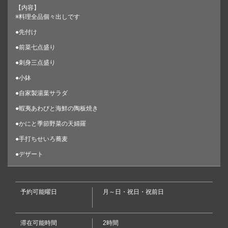
【内容】
※料理全品個々出しです
●先付け
●前菜七点盛り
●刺身三点盛り
●小鉢
●自家製湯葉サラダ
●蝦夷あわびと海鮮の陶板焼き
●かにと季節野菜の天婦羅
●手打ちせいろ蕎麦
この店舗情報をシェアする
●デザート
楽【らく】コース 6600円(税込) 料理 全品個々出しです。
＋2200円で飲み放題付けられます。 | 水火 茅ヶ崎店
神奈川県茅ヶ崎市元町２－４湘南山鉄ビルB１
予約可能曜日
月～日・祝日・祝前日
https://suika.owst.jp/courses/2455866
滞在可能時間
2時間
お店情報をコピー