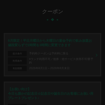
クーポン
8月限定！平日月曜日から木曜日の宴会予約で飲み放題お
値段変らずで2時間を3時間に変更できます
予約時クーポンは予約時に限る
提示条件
※ランチ利用不可／他券・他サービス併用不可/要予
利用条件
約
2026年8月1日～2026年8月末日
有効期限
【お祝い向け】
今日も誰かの記念日☆記念日や誕生日のお客様にお祝い用
プレートプレゼント♪