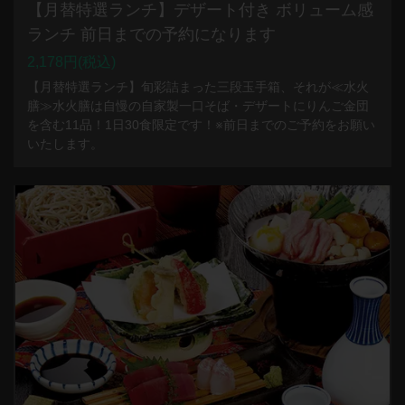
【月替特選ランチ】デザート付き ボリューム感
ランチ 前日までの予約になります
2,178円
(税込)
【月替特選ランチ】旬彩詰まった三段玉手箱、それが≪水火
膳≫水火膳は自慢の自家製一口そば・デザートにりんご金団
を含む11品！1日30食限定です！※前日までのご予約をお願い
いたします。