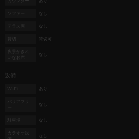
カウンター
あり
ソファー
なし
テラス席
なし
貸切
貸切可
夜景がきれ
なし
いなお席
設備
Wi-Fi
あり
バリアフリ
なし
ー
駐車場
なし
カラオケ設
なし
備