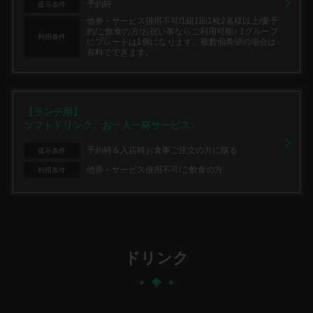
予約時
提示条件
他券・サービス併用不可/1組1回1枚2名様以上/要予
約/ご飲食の方/お祝い事ならご利用可能♪ 1グループ
利用条件
にプレートは1個になります。複数個希望の場合は
有料でできます。
【ランチ用】
ソフトドリンク、お一人一杯サービス♪
予約時＆入店時お食事ご注文の方に限る
提示条件
他券・サービス併用不可/ご飲食の方
利用条件
ドリンク