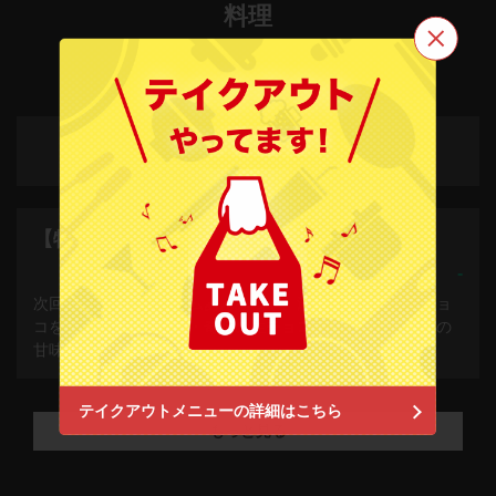
料理
この店舗情報をシェアする
水火 茅ヶ崎店
特選甘味
神奈川県茅ヶ崎市元町２－４湘南山鉄ビルB１
https://suika.owst.jp/
【特選甘味】
お店情報をコピー
-
次回蕎麦団子のクリームあんみつや、湘南平塚名物の生チョ
コを使ったオリジナル・奇跡の生チョコプリンなど、至福の
甘味が逸品揃いです。
閉じる
テイクアウトメニューの詳細はこちら
もっと見る