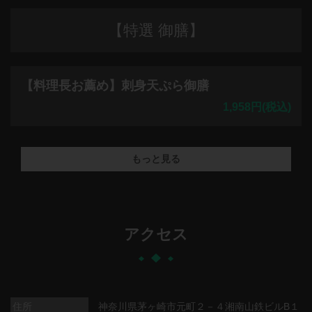
【特選 御膳】
【料理長お薦め】刺身天ぷら御膳
1,958円
(税込)
もっと見る
アクセス
住所
神奈川県茅ヶ崎市元町２－４湘南山鉄ビルB１