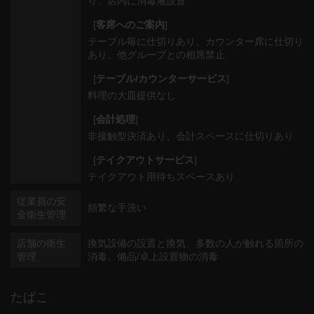
り
店内に消毒液設置
[
客席へのご案内
]
テーブル毎に仕切りあり
カウンター席に仕切り
あり
他グループとの相席禁止
[
テーブル/カウンターサービス
]
料理の大皿提供なし
[
会計処理
]
非接触型決済あり
会計スペースに仕切りあり
[
テイクアウトサービス
]
テイクアウト用待ちスペースあり
従業員の安
頻繁な手洗い
全衛生管理
店舗の衛生
換気設備の設置と換気
多数の人が触れる箇所の
管理
消毒
備品/卓上設置物の消毒
たばこ