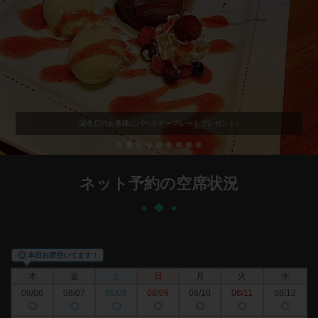
誕生日のお客様にバースデープレートプレゼント♪
ネット予約の空席状況
◎
本日お席空いてます！
木
金
土
日
月
火
水
08/06
08/07
08/08
08/09
08/10
08/11
08/12
◎
◎
◎
◎
◎
◎
◎