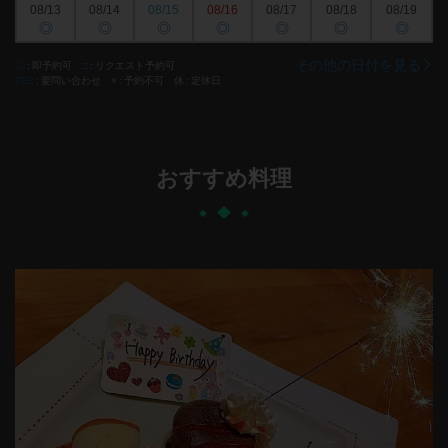
08/13
08/14
08/15
08/16
08/17
08/18
08/19
◎
◎
◎
◎
◎
◎
◎
その他の日付を見る
◎
即予約可
□
リクエスト予約可
TEL
要問い合わせ
×
予約不可
休
定休日
おすすめ料理