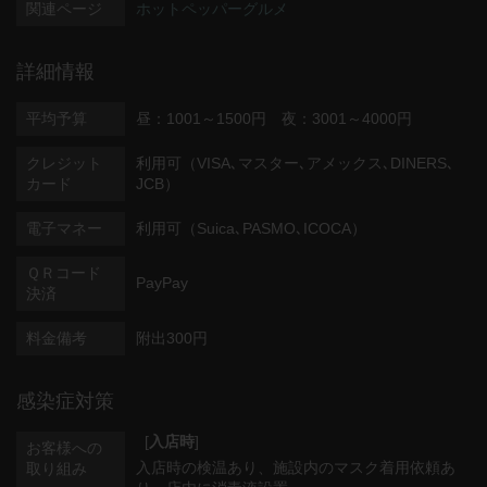
関連ページ
ホットペッパーグルメ
詳細情報
平均予算
昼：1001～1500円 夜：3001～4000円
クレジット
利用可（VISA､マスター､アメックス､DINERS､
カード
JCB）
電子マネー
利用可（Suica､PASMO､ICOCA）
ＱＲコード
PayPay
決済
料金備考
附出300円
感染症対策
[
入店時
]
お客様への
入店時の検温あり
施設内のマスク着用依頼あ
取り組み