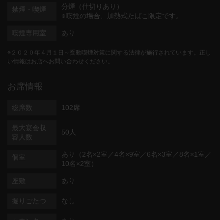
分煙（仕切りあり）
禁煙・喫煙
※喫煙の場合、加熱式たばこ限定です。
喫煙専用室
あり
※２０２０年４月１日～受動喫煙対策に関する法律が施行されています。正し
い情報はお店へお問い合わせください。
お席情報
総席数
102席
最大宴会収
50人
容人数
あり（2名×2室／4名×9室／6名×3室／8名×1室／
個室
10名×2室）
座敷
あり
掘りごたつ
なし