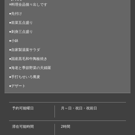
※料理全品個々出しです
●先付け
●前菜五点盛り
●刺身三点盛り
●小鉢
●自家製湯葉サラダ
●国産黒毛和牛陶板焼き
●海老と季節野菜の天婦羅
この店舗情報をシェアする
●手打ちせいろ蕎麦
悦<えつ>コース 5500円(税込) 料理全品個々出しです。＋
●デザート
2200円で飲み放題が付けられます。 | 水火 茅ヶ崎店
神奈川県茅ヶ崎市元町２－４湘南山鉄ビルB１
https://suika.owst.jp/courses/2455868
予約可能曜日
月～日・祝日・祝前日
お店情報をコピー
滞在可能時間
2時間